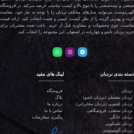
صنعتی و نیمه‌صنعتی را با تنوع بالا و کیفیت مناسب عرضه می‌کند. در فروشگاه
لهی‌دوست می‌توانید مدل‌های مختلف
نردبان
را با توجه به نیاز خود، مقایسه
کرده و بهترین گزینه را از نظر کیفیت، ایمنی و قیمت انتخاب کنید. ارائه قیمت
مناسب، تنوع محصولات و مشاوره قبل از خرید، باعث شده مشتریان برای
خرید نردبان تاشو و چهارپایه در اصفهان، این مجموعه را انتخاب کنند.
دسته بندی نردبان
لینک های مفید
نردبان
فروشگاه
نردبان مفصلی (نردبان تاشو)
بلاگ
نردبان کشویی (نردبان مخابراتی)
درباره ما
نردبان صنعتی، فروشگاهی
تماس با ما
نردبان خانگی
پیگیری سفارشات
نردبان تلسکوپی
نردبان آلومینیومی