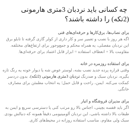
چه کسانی باید نردبان 3متری هارمونی
(2تکه) را داشته باشند؟
برای نصاب‌ها، برق‌کارها و حرفه‌ای‌های فنی
اگه هر روز با نصب و تعمیر سر و کار داری از کولر گازی گرفته تا تابلو برق
این نردبان مفصلی، یه همراه محکم و جمع‌وجور برای ارتفاع‌های مختلفه.
مقاومت بالا + انعطاف استفاده = ابزار قابل اعتماد برای حرفه‌ای‌ها.
برای استفاده روزمره در خانه
وقتی قراره پرده جدید نصب بشه، لوستر عوض شه یا دیوار خونه یه رنگ تازه
بگیره، نردبان سبک و ضدزنگ
نردبان 3متری هارمونی (2تکه)
، بدون دردسر
کمکت می‌کنه. ایمن، راحت و قابل حمل؛ یه انتخاب مطمئن برای مصارف
خانگی.
برای مدیران فروشگاه و انبار
اگر باید قفسه بچینی، اجناس بالا رو مرتب کنی یا دسترسی سریع و ایمن به
طبقات بالا داشته باشی، این نردبان آلومینیومی دقیقاً همونه که دنبالش بودی.
سبک ولی مقاوم، مناسب استفاده روزانه در محیط‌های کاری.