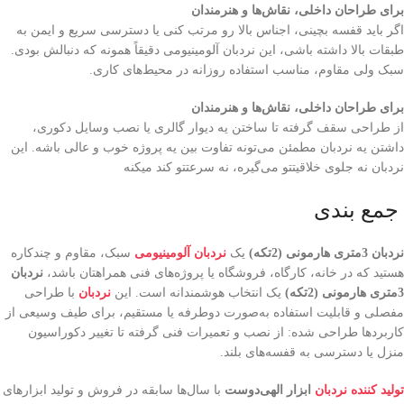
برای طراحان داخلی، نقاش‌ها و هنرمندان
اگر باید قفسه بچینی، اجناس بالا رو مرتب کنی یا دسترسی سریع و ایمن به
طبقات بالا داشته باشی، این نردبان آلومینیومی دقیقاً همونه که دنبالش بودی.
سبک ولی مقاوم، مناسب استفاده روزانه در محیط‌های کاری.
برای طراحان داخلی، نقاش‌ها و هنرمندان
از طراحی سقف گرفته تا ساختن یه دیوار گالری یا نصب وسایل دکوری،
داشتن یه نردبان مطمئن می‌تونه تفاوت بین یه پروژه خوب و عالی باشه. این
نردبان نه جلوی خلاقیتتو می‌گیره، نه سرعتتو کند میکنه
جمع بندی
نردبان 3متری هارمونی (2تکه)
یک
نردبان آلومینیومی
سبک، مقاوم و چندکاره
هستید که در خانه، کارگاه، فروشگاه یا پروژه‌های فنی همراهتان باشد،
نردبان
3متری هارمونی (2تکه)
یک انتخاب هوشمندانه است. این
نردبان
با طراحی
مفصلی و قابلیت استفاده به‌صورت دوطرفه یا مستقیم، برای طیف وسیعی از
کاربردها طراحی شده: از نصب و تعمیرات فنی گرفته تا تغییر دکوراسیون
منزل یا دسترسی به قفسه‌های بلند.
تولید کننده نردبان
ابزار الهی‌دوست
با سال‌ها سابقه در فروش و تولید ابزارهای