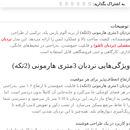
به اشتراک بگذارید:
توضیحات
نردبان 3متری هارمونی (2تکه)
از برند آلوم پارس پله، ترکیبی از طراحی
هوشمندانه، کیفیت ساخت بالا و عملکرد ایمن را ارائه می‌دهد. این مدل
نردبان
مفصلی (نردبان تاشو)
و قابلیت جمع‌شدن، به‌راحتی در محیط‌های خانگی،
اداری، کارگاهی و حتی فروشگاهی قابل استفاده است.
ویژگی‌هایی نردبان 3متری هارمونی (2تکه)
ارتفاع انعطاف‌پذیر برای هر موقعیت
نردبان 3متری هارمونی (2تکه)
با قابلیت جمع‌شدن تا ارتفاع ۱.۶ متر، به‌راحتی
در هر فضای کوچکی جا می‌گیرد و جابه‌جایی آن کاملاً بدون دردسر است. اما
وقتی به ارتفاع نیاز دارید، این نردبان تا 3.10 متر باز می‌شود و دسترسی شما
را تا نقاط مرتفع ممکن می‌سازد. از نصب دکور و تعویض لامپ گرفته تا
رنگ‌آمیزی دیوارهای بلند، همه‌چیز با این نردبان شدنی است.
دو کاربرد در یک طراحی هوشمند
این نردبان مفصلی با طراحی چندمنظوره، هم به‌صورت A شکل (دوطرفه)