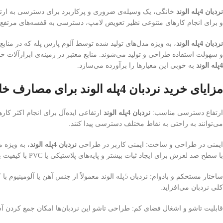
نردبان 4پله الوند
خانگی، یک وسیله‌ی ضروری و پرکاربرد برای دسترسی به ارتف
و برای انجام کارهای متنوعی نظیر تعویض لامپ، دسترسی به قفسه‌های مرتفع، پ
نردبان 4پله الوند
، به ویژه مدل‌های تولید شده توسط آلوم پارس پله که در منابع
و سهولت استفاده طراحی و تولید می‌شوند. منابع معتبر در زمینه‌ی ابزارآلات خا
4پله الوند
به خوبی این معیارها را برآورده می‌سازد.
مزایای خرید نردبان 4پله الوند برای مصارف خانگی
ارتفاع دسترسی مناسب:
نردبان 4پله الوند
می‌توانند به راحتی به نقاط مختلف دسترسی پیدا کنند.
ایمنی در طراحی و ساخت: ایمنی کاربر در طراحی
نردبان 4پله الوند
، به ویژه 
با سطح ضد لغزش برای ایجاد ثبات بیشتر و پایه‌های پلاستیکی یا PVC با کیفیت برای جلوگیری از سر خوردن نردبان از جمله ویژگی‌های ایمنی این محصول هستند.
ساختار مستحکم و بادوام: نردبان 5پله الوند معمولا
کلی نردبان می‌افزاید.
قابلیت تاشو و اشغال فضای کم: طراحی تاشو این نردبان‌ها امکان جمع کردن آس