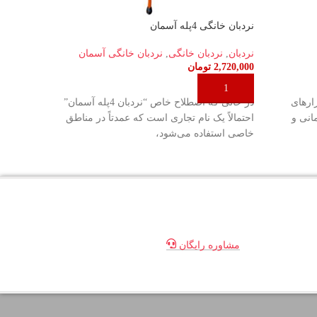
نردبان خانگی 4پله آسمان
نردبان خان
نردبان
,
نردبان خانگی
,
نردبان خانگی آسمان
نردبان
2,720,000
تومان
80,000
افزودن به سبد خرید
اطلا
 ابزارهای
در حالی که اصطلاح خاص “نردبان 4پله آسمان”
انی و
احتمالاً یک نام تجاری است که عمدتاً در مناطق
خانگی 
خاصی استفاده می‌شود،
جمع‌وج
مشاوره رایگان