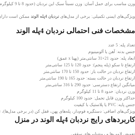
وزن مناسب برای حمل آسان: وزن نسبتاً سبک این نردبان (حدود 8 تا 9 کیلوگرم بسته به مدل) امکان جابجایی آسان آن را در داخل منزل برای افراد مختلف فراهم می‌کند.
ویژگی‌های ایمنی تکمیلی: برخی از مدل‌های
نردبان 4پله الوند
ممکن است دارای ق
مشخصات فنی احتمالی نردبان 4پله الوند
تعداد پله: 5 عدد
جنس بدنه: آهن یا آلومینیوم
ابعاد پله: حدود 21×31 سانتی‌متر (پهنا x عمق)
ارتفاع تا سکو (پله پنجم): حدود 120 تا 125 سانتی‌متر
ارتفاع نردبان در حالت باز: حدود 150 تا 170 سانتی‌متر
ارتفاع نردبان در حالت بسته: حدود 165 تا 190 سانتی‌متر
میانگین ارتفاع دسترسی: حدود 290 تا 316 سانتی‌متر
وزن نردبان: حدود 8 تا 11 کیلوگرم
حداکثر وزن قابل تحمل: حدود 100 کیلوگرم
جنس پایه: PVC یا پلاستیک با کیفیت
ویژگی‌های اضافی: دستگیره فوم‌دار، پله‌های پهن، قفل کن (در برخی مدل‌ها)، ت
کاربردهای رایج نردبان 4پله الوند در منزل
تعویض لامپ‌ها و روشنایی‌های سقفی