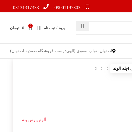
03131317333
09001197303
0
ورود / ثبت نام
0
تومان
اصفهان، نواب صفوی (الهی‌دوست فروشگاه صمدیه اصفهان)
ند
آلوم پارس پله