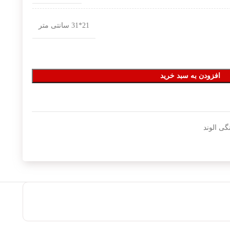
21*31 سانتی متر
افزودن به سبد خرید
گی الوند