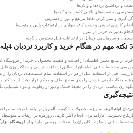
نصب و برداشتن پرده‌ها و والان‌ها
دسترسی به قفسه‌های بالایی کابینت‌ها و کمدها
گردگیری و تمیز کردن نقاط مرتفع و دور از دسترس
انجام کارهای نقاشی و نصب کاغذ دیواری در ارتفاعات پایین و متوسط
انجام تعمیرات جزئی در منزل
چیدمان و سازماندهی وسایل در ارتفاعات قابل دسترس با 5 پله
5
نکته مهم در هنگام خرید و کاربرد نردبان 4پله الوند
خرید از منابع معتبر: اطمینان از اصالت و کیفیت محصول با خرید از فروشگاه‌ 
بررسی مشخصات فنی: اطمینان از تطابق ارتفاع دسترسی و حداکثر وزن قابل تح
بازرسی قبل از استفاده: قبل از هر بار استفاده، تمام قسمت‌های نردبان را از
رعایت نکات ایمنی: نردبان را روی سطح صاف و محکم قرار دهید، از حداکثر وزن
نگهداری مناسب: نردبان را در محیط خشک و دور از رطوبت و مواد شیمیایی نگهد
نتیجه‌گیری
نردبان 4پله الوند
، به ویژه محصولات با کیفیت آلوم پارس پله، با توجه به طرا
ارتفاع دسترسی کارآمد برای انجام اکثر کارهای روزمره در ارتفاعات متوسط، ای
مشخصات فنی و نظرات کاربران را به دقت بررسی نمایید و از
فروشگاه‌ ابزا