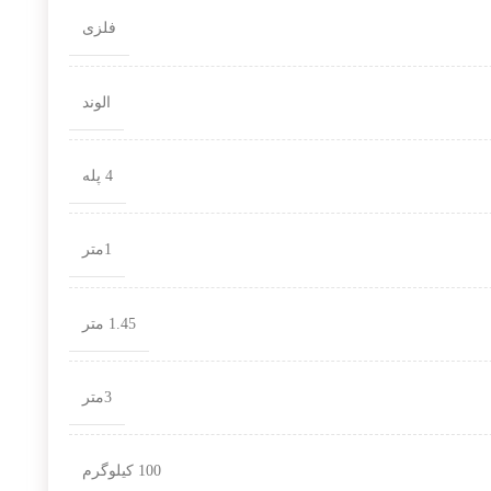
فلزی
الوند
4 پله
1متر
1.45 متر
3متر
100 کیلوگرم