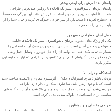
پله‌های ضد لغزش برای ایمنی بیشتر
پله‌های
نردبان تاشو 6متری استرانگ (4تکه)
با روکش ضدلغزش طراحی
شده‌اند تا امنیت کاربر را در حین استفاده افزایش دهند. این ویژگی مخصوصاً
در سطوح لغزنده یا شیب‌دار، از سر خوردن جلوگیری کرده و خیال شما را از
بابت ایمنی راحت می‌کند.
حمل آسان و طراحی جمع‌وجور
یکی از ویژگی‌های محبوب
نردبان تاشو 6متری استرانگ (4تکه)
، قابلیت
جمع‌شدن و حمل آسان است. طراحی تاشو و وزن سبک آن، جابه‌جایی را
بسیار ساده می‌کند. حتی می‌توانید آن را داخل خودرو یا وسایل حمل‌ونقل
کوچک قرار دهید؛ گزینه‌ای عالی برای تکنسین‌ها و افرادی که نیاز به جابه‌جایی
مکرر دارند.
استحکام و دوام بالا
نردبان تاشو 6متری استرانگ (4تکه)
از آلومینیوم مقاوم و با‌کیفیت ساخته شده
است که با وجود ارتفاع بلند، ساختاری سبک و پایدار دارد. طراحی
مهندسی‌شده آن، موجب تحمل فشار و وزن‌های بالا شده و آن را به گزینه‌ای
مناسب برای استفاده‌های طولانی‌مدت تبدیل کرده است.
طراحی مفصلی و چندمنظوره
این نردبان با طراحی مفصلی و چندکاره، به‌راحتی در حالت‌های مختلف قابل