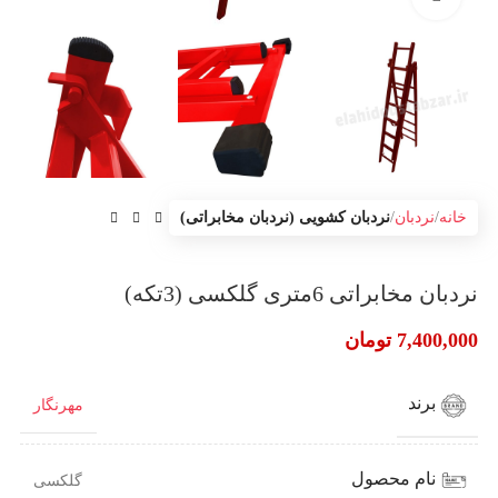
خانه
نردبان
نردبان کشویی (نردبان مخابراتی)
نردبان مخابراتی 6متری گلکسی (3تکه)
7,400,000
تومان
برند
مهرنگار
نام محصول
گلکسی