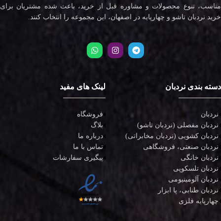
مناسب، تنوع محصولات و مشاوره قبل از خرید، باعث شده مشتریان برای
خرید نردبان تاشو و چهارپایه در اصفهان، این مجموعه را انتخاب کنند.
دسته بندی نردبان
لینک های مفید
نردبان
فروشگاه
نردبان مفصلی (نردبان تاشو)
بلاگ
نردبان کشویی (نردبان مخابراتی)
درباره ما
نردبان صنعتی، فروشگاهی
تماس با ما
نردبان خانگی
پیگیری سفارشات
نردبان تلسکوپی
نردبان آلومینیومی
نردبان طنابی، پا ابزار
چهارپایه فلزی