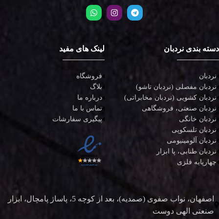
دسته بندی نردبان
لینک های مفید
نردبان
فروشگاه
نردبان مفصلی (نردبان تاشو)
بلاگ
نردبان کشویی (نردبان مخابراتی)
درباره ما
نردبان صنعتی، فروشگاهی
تماس با ما
نردبان خانگی
پیگیری سفارشات
نردبان تلسکوپی
نردبان آلومینیومی
نردبان طنابی، پا ابزار
چهارپایه فلزی
اصفهان، نواب صفوی (صمدیه)، بعد از کوچه 5، پاساژ پامچال، ابزار
صنعتی الهی دوست