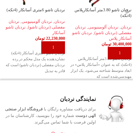
نردبان تاشو 3.80متر آسانکارپلاس
نردبان تاشو 6متری آسانکار (4تکه)
(4تکه)
نردبان
,
نردبان آلومینیومی
,
نردبان
نردبان
,
نردبان آلومینیومی
,
نردبان
مفصلی (نردبان تاشو)
,
نردبان تاشو
مفصلی (نردبان تاشو)
,
نردبان تاشو
آسانکار
آسانکار پلاس
22,230,000
تومان
30,400,000
تومان
افزودن به سبد خرید
افزودن به سبد خرید
نردبان تاشو 6متری آسانکار (4تکه)
نردبان تاشو 3.80متر آسانکارپلاس
نشان‌دهنده یک مدل محکم در رده
(4تکه)، که به عنوان «آسانکار پلاس» در
نردبان مفضلی (نردبان تاشو) است که
ابعاد متوسط شناخته می‌شود، یک ابزار
قادر به تبدیل
مهندسی‌شده است که
نمایندگی نردبان
برای دریافت مشاوره رایگان با
فروشگاه ابزار صنعتی
الهی دوست
شماره خود را بنویسید، کارشناسان ما در
اولین فرصت با شما تماس می‌گیرند.