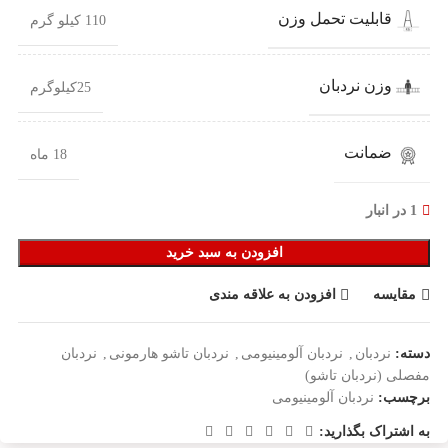
قابلیت تحمل وزن
110 کیلو گرم
وزن نردبان
25کیلوگرم
ضمانت
18 ماه
1 در انبار
افزودن به سبد خرید
مقایسه
افزودن به علاقه مندی
دسته:
نردبان
,
نردبان آلومینیومی
,
نردبان تاشو هارمونی
,
نردبان
مفصلی (نردبان تاشو)
برچسب:
نردبان آلومینیومی
به اشتراک بگذارید: