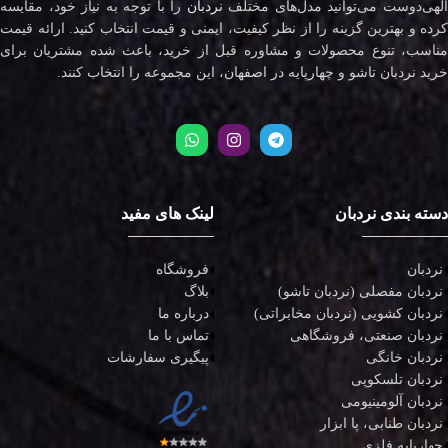
لهی‌دوست می‌توانید مدل‌های مختلف
نردبان
را با توجه به نیاز خود، مقایسه
کرده و بهترین گزینه را از نظر کیفیت، ایمنی و قیمت انتخاب کنید. ارائه قیمت
مناسب، تنوع محصولات و مشاوره قبل از خرید، باعث شده مشتریان برای
خرید نردبان تاشو و چهارپایه در اصفهان، این مجموعه را انتخاب کنند.
دسته بندی نردبان
لینک های مفید
نردبان
فروشگاه
نردبان مفصلی (نردبان تاشو)
بلاگ
نردبان کشویی (نردبان مخابراتی)
درباره ما
نردبان صنعتی، فروشگاهی
تماس با ما
نردبان خانگی
پیگیری سفارشات
نردبان تلسکوپی
نردبان آلومینیومی
نردبان طنابی، پا ابزار
چهارپایه فلزی